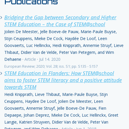
Publications
Bridging the Gap between Secondary and Higher
STEM Education – the Case of STEM@school
Jolien De Meester, Jelle Boeve-de Pauw, Marie-Paule Buyse,
Stijn Ceuppens, Mieke De Cock, Haydée De Loof, Leen
Goovaerts, Luc Hellinckx, Heidi Knipprath, Annemie Struyf, Lieve
Thibaut, Didier Van de Velde, Peter Van Petegem, and Wim
Dehaene
·
Article
·
Jul 14. 2020
European Review; 2020; Vol. 28; iss. S1; pp. S135 - S157
STEM Education in Flanders: How STEM@school
aims to foster STEM literacy and a positive attitude
towards STEM
Heidi Knipprath, Lieve Thibaut, Marie-Paule Buyse, Stijn
Ceuppens, Haydee De Loof, Jolien De Meester, Leen
Goovaerts, Annemie Struyf, Jelle Boeve-De Pauw, Fien
Depaepe, Johan Deprez, Mieke De Cock, Luc Hellinckx, Greet
Langie, Katrien Struyven, Didier Van de Velde, Peter Van
Petegem, and Wim Dehaene
·
Article
·
Jun 1. 2018