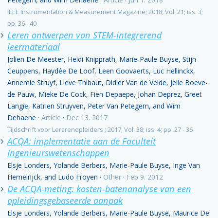
IEEE Instrumentation & Measurement Magazine; 2018; Vol. 21; iss. 3;
pp. 36 - 40
Leren ontwerpen van STEM-integrerend
leermateriaal
Jolien De Meester, Heidi Knipprath, Marie-Paule Buyse, Stijn
Ceuppens, Haydée De Loof, Leen Goovaerts, Luc Hellinckx,
Annemie Struyf, Lieve Thibaut, Didier Van de Velde, Jelle Boeve-
de Pauw, Mieke De Cock, Fien Depaepe, Johan Deprez, Greet
Langie, Katrien Struyven, Peter Van Petegem, and Wim
Dehaene
·
Article
·
Dec 13. 2017
Tijdschrift voor Lerarenopleiders ; 2017; Vol. 38; iss. 4; pp. 27 - 36
ACQA: implementatie aan de Faculteit
Ingenieurswetenschappen
Elsje Londers, Yolande Berbers, Marie-Paule Buyse, Inge Van
Hemelrijck, and Ludo Froyen
·
Other
·
Feb 9. 2012
De ACQA-meting: kosten-batenanalyse van een
opleidingsgebaseerde aanpak
Elsje Londers, Yolande Berbers, Marie-Paule Buyse, Maurice De