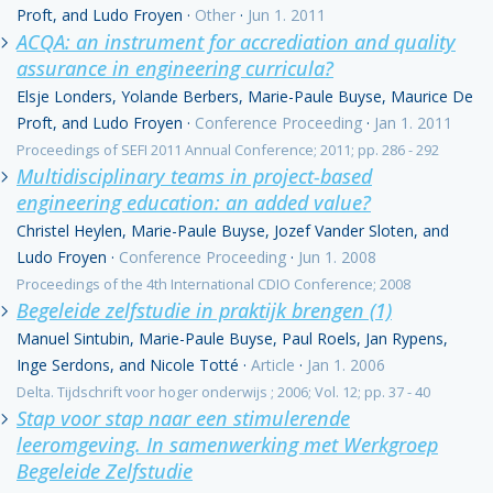
Proft, and Ludo Froyen
·
Other
·
Jun 1. 2011
ACQA: an instrument for accrediation and quality
assurance in engineering curricula?
Elsje Londers, Yolande Berbers, Marie-Paule Buyse, Maurice De
Proft, and Ludo Froyen
·
Conference Proceeding
·
Jan 1. 2011
Proceedings of SEFI 2011 Annual Conference; 2011; pp. 286 - 292
Multidisciplinary teams in project-based
engineering education: an added value?
Christel Heylen, Marie-Paule Buyse, Jozef Vander Sloten, and
Ludo Froyen
·
Conference Proceeding
·
Jun 1. 2008
Proceedings of the 4th International CDIO Conference; 2008
Begeleide zelfstudie in praktijk brengen (1)
Manuel Sintubin, Marie-Paule Buyse, Paul Roels, Jan Rypens,
Inge Serdons, and Nicole Totté
·
Article
·
Jan 1. 2006
Delta. Tijdschrift voor hoger onderwijs ; 2006; Vol. 12; pp. 37 - 40
Stap voor stap naar een stimulerende
leeromgeving. In samenwerking met Werkgroep
Begeleide Zelfstudie